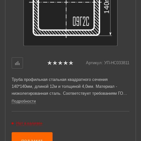
Артикул:
УП-НС033811
Труба профильная стальная квадратного сечения
140*140мм, длиной 12м и толщиной 4,0мм. Материал -
низколегированная сталь. Соответствует требованиям ГОСТ
13663-86. Стандартный пакет: вес - 3,218тн., количество -
Подробности
16шт.
Нет в наличии