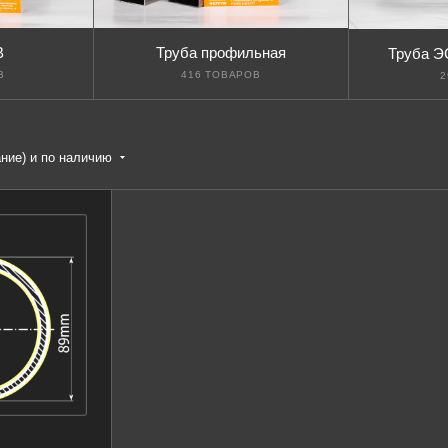
В
Труба профильная
Труба Э
В
416 ТОВАРОВ
2
ание) и по наличию