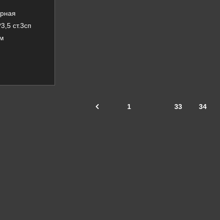
арная
3,5 ст.3сп
6м
1
33
34