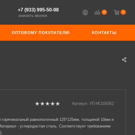
+7 (933) 995-50-98
0
0
ЗАКАЗАТЬ ЗВОНОК
ОПТОВОМУ ПОКУПАТЕЛЮ
КОНТАКТЫ
Артикул:
УП-НС024352
й горячекатаный равнополочный 125*125мм, толщиной 10мм и
Материал - углеродистая сталь. Соответствует требованиям
5.