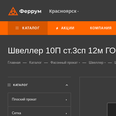
Красноярск
КАТАЛОГ
АКЦИИ
КОМПАНИЯ
Швеллер 10П ст.3сп 12м Г
—
—
—
—
Главная
Каталог
Фасонный прокат
Швеллер
КАТАЛОГ
Плоский прокат
Сетка